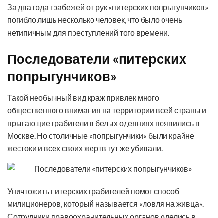
За два года грабежей от рук «питерских попрыгунчиков»
погибло лишь несколько человек, что было очень
нетипичным для преступлений того времени.
Последователи «питерских
попрыгунчиков»
Такой необычный вид краж привлек много
общественного внимания на территории всей страны и
прыгающие грабители в белых одеяниях появились в
Москве. Но столичные «попрыгунчики» были крайне
жестоки и всех своих жертв тут же убивали.
Уничтожить питерских грабителей помог способ
милиционеров, который называется «ловля на живца».
Сотрудники правоохранительных органов оделись в