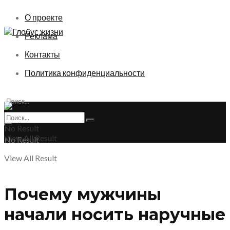
О проекте
Реклама
Контакты
Политика конфиденциальности
No Result
View All Result
No Result
View All Result
Почему мужчины
начали носить наручные